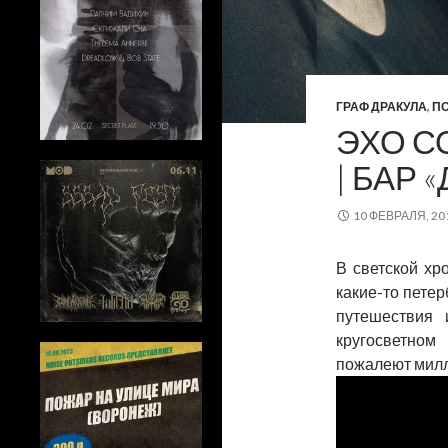
ГРАФ ДРАКУЛА
,
П
ЭХО СО
| БАР 
10 ФЕВРАЛЯ, 20
В светской хр
какие-то петер
путешествия 
кругосветном
пожалеют милл