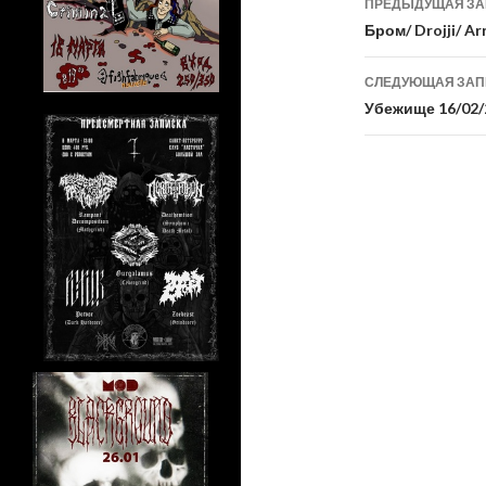
ПРЕДЫДУЩАЯ З
по
Бром/ Drojji/ Ar
записям
СЛЕДУЮЩАЯ ЗА
Убежище 16/02/