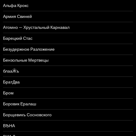
Альфа Крокс
Армия Свиней
Атомно — Хрустальный Карнавал
Барецкий Стас
Безудержное Разложение
Бензольные Мертвецы
блааӁъ
БратДва
Бром
Боровик Ералаш
Борщевикъ Сосновского
ВѢНА