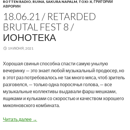
ROTTEN RADIO
,
RUINA
,
SAKURA NAPALM
,
TOXI-X
,
ГРИГОРИЙ
АВРОРИН
18.06.21 / RETARDED
BRUTAL FEST 8 /
ИОНОТЕКА
19 ИЮНЯ, 2021
Хорошая свинья способна спасти самую унылую
вечеринку — это знает любой музыкальный продюсер, но
в этот раз потребовалось не так много мяса, чтоб зритель
разговелся, — только одна поросячья голова, — все
музыкальные коллективы выдавали фарш мешками,
ящиками и кульками со скоростью и качеством хорошего
микояновского комбината.
18.06.21 / Retarded Brutal Fest 8 / Ионотека
Читать далее
→