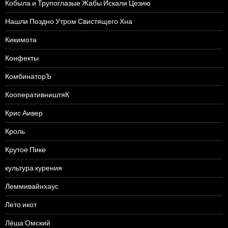
Кобыла и Трупоглазые Жабы Искали Цезию
Нашли Поздно Утром Свистящего Хна
Кикимота
Конфекты
КомбинаторЪ
КооперативништяК
Крис Аивер
Кроль
Крутое Пике
культура курения
Леммивайнхаус
Лето икот
Лёша Омский