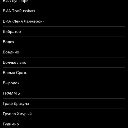
ВИА Душнари
ВИА TheRussians
ВИА «Лёня Ланжерон»
Вибратор
Водка
Воедино
Волчье лыко
Время Срать
Выродок
ГРАММЪ
Граф Дракула
Группа Хмурый
Гудимир