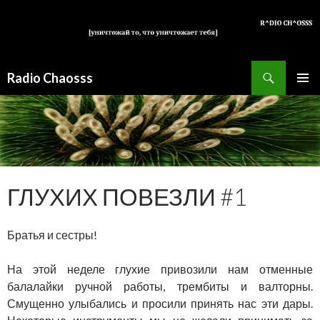
Поиск
Radio Chaosss
ПЕРЕЙТИ
ОСНОВ
К
МЕНЮ
СОДЕРЖИМОМУ
ГЛУХИХ ПОВЕЗЛИ #1
Братья и сестры!
На этой неделе глухие привозили нам отменные
балалайки ручной работы, трембиты и валторны.
Смущенно улыбались и просили принять нас эти дары.