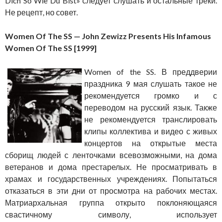
Dich So Wie Du Bist» следует слушать и остальные треки.
Не рецепт, но совет.
Women Of The SS — John Zewizz Presents His Infamous
Women Of The SS [1999]
Women of the SS. В преддверии
праздника 9 мая слушать такое не
рекомендуется громко и с
переводом на русский язык. Также
не рекомендуется транслировать
клипы коллектива и видео с живых
концертов на открытые места
сборищ людей с ленточками всевозможными, на дома
ветеранов и дома престарелых. Не просматривать в
храмах и государственных учреждениях. Попытаться
отказаться в эти дни от просмотра на рабочих местах.
Матриархальная группа открыто поклоняющаяся
свастичному символу, использует