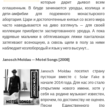
которые дарит дьявол всем
оглашенным. В блуде зачинаются уродцы, козлища и
дети-амфибии для подземного монастырского
абортария. Цари и достопочтенные князья со всего мира
часто наведываются на диво взглянуть — для своей
коллекции приобрести заспиртованного уродца. А пока
кудрявые мальчики в обтягивающих ляжки панталонах
затягивают всенощную, а сквозь щели в полу за ними
наблюдает козлобородый и язык у него высунут…
Janosch Moldau — Motel Songs [2008]
Janosch Moldau посетил страну
пустоши вместе с Solar Fake в
начале 2014 года. Для нас это стало
открытием нового имени, хотя у
себя на родине музыкант известен,
впрочем, по достоинству не оценен.
Песни Единственного (по