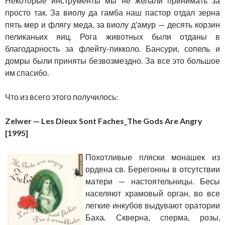
Некоторые инструменты мы не желали принимать за
просто так. За виолу да гамба наш пастор отдал зерна
пять мер и флягу меда, за виолу д’амур — десять корзин
пеликаньих яиц. Рога животных были отданы в
благодарность за флейту-пикколо. Бансури, сопель и
домры были приняты безвозмездно. За все это большое
им спасибо.
Что из всего этого получилось:
Zelwer — Les Dieux Sont Faches_The Gods Are Angry
[1995]
Похотливые пляски монашек из
ордена св. Берегонны в отсутствии
матери — настоятельницы. Бесы
населяют храмовый орган, во все
легкие инкубов выдувают оратории
Баха. Скверна, сперма, розы,