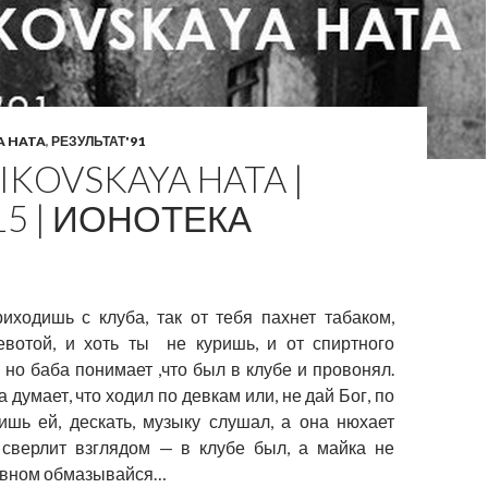
A HATA
,
РЕЗУЛЬТАТ'91
KOVSKAYA HATA |
15 | ИОНОТЕКА
иходишь с клуба, так от тебя пахнет табаком,
евотой, и хоть ты не куришь, и от спиртного
 но баба понимает ,что был в клубе и провонял.
 думает, что ходил по девкам или, не дай Бог, по
ишь ей, дескать, музыку слушал, а она нюхает
 сверлит взглядом — в клубе был, а майка не
говном обмазывайся…