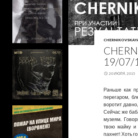
CHERNIKOVSKAY
CHERNI
19/07/
20 ИЮЛЯ, 2015
Раньше как пр
перегаром, бл
воротит давно,
Сейчас же баба
музеям. Говор
твою майку и
пахнет! Хоть 