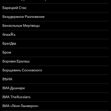
Барецкий Стас
Безудержное Разложение
Бензольные Мертвецы
блааӁъ
БратДва
Бром
Боровик Ералаш
Борщевикъ Сосновского
ВѢНА
ВИА Душнари
ВИА TheRussians
ВИА «Лёня Ланжерон»