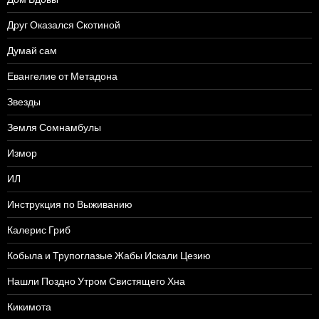
Друг Оказался Скотиной
Думай сам
Евангелие от Метадона
Звезды
Земля Сомнамбулы
Измор
ИЛ
Инструкция по Выживанию
Калерис Гриб
Кобыла и Трупоглазые Жабы Искали Цезию
Нашли Поздно Утром Свистящего Хна
Кикимота