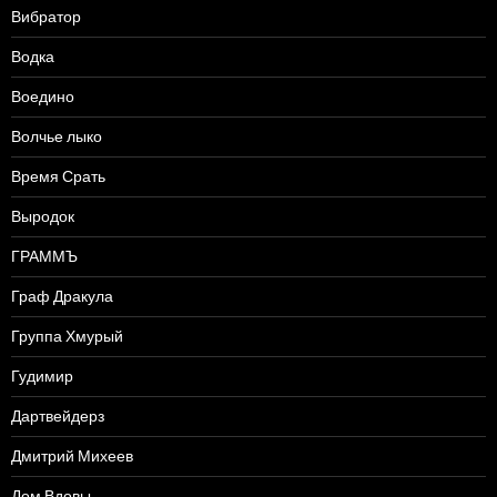
Вибратор
Водка
Воедино
Волчье лыко
Время Срать
Выродок
ГРАММЪ
Граф Дракула
Группа Хмурый
Гудимир
Дартвейдерз
Дмитрий Михеев
Дом Вдовы