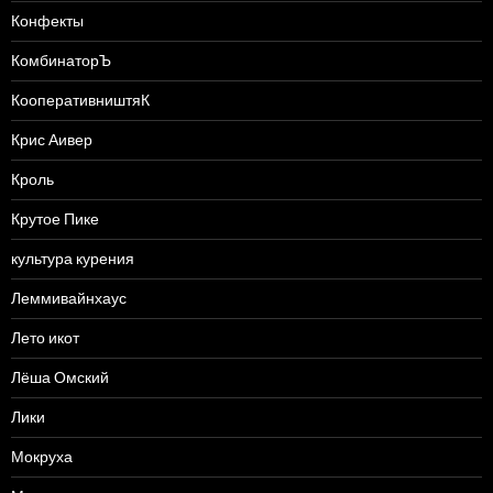
Конфекты
КомбинаторЪ
КооперативништяК
Крис Аивер
Кроль
Крутое Пике
культура курения
Леммивайнхаус
Лето икот
Лёша Омский
Лики
Мокруха