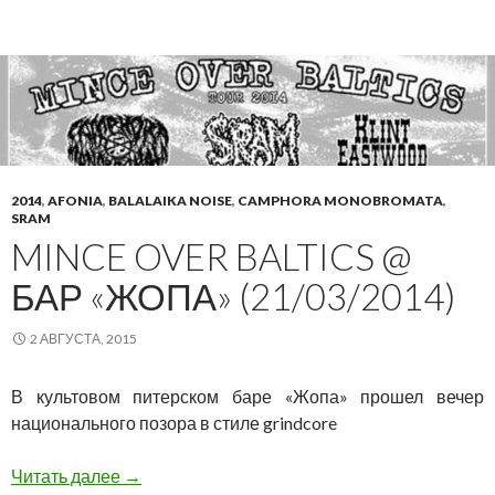
2014
,
AFONIA
,
BALALAIKA NOISE
,
CAMPHORA MONOBROMATA
,
SRAM
MINCE OVER BALTICS @
БАР «ЖОПА» (21/03/2014)
2 АВГУСТА, 2015
В культовом питерском баре «Жопа» прошел вечер
национального позора в стиле grindcore
Mince Over Baltics @ бар «Жопа» (21/03/2014)
Читать далее
→