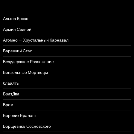
Альфа Крокс
Армия Свиней
Атомно — Хрустальный Карнавал
Барецкий Стас
Безудержное Разложение
Бензольные Мертвецы
блааӁъ
БратДва
Бром
Боровик Ералаш
Борщевикъ Сосновского