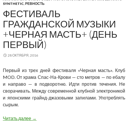
SYNTHETIC
,
РЕВНОСТЬ
ФЕСТИВАЛЬ
ГРАЖДАНСКОЙ МУЗЫКИ
+ЧЕРНАЯ МАСТЬ+ (ДЕНЬ
ПЕРВЫЙ)
28 ОКТЯБРЯ, 2016
Первый из трех дней фестиваля «Черная масть». Клуб
MOD. От храма Спас-На-Крови — сто метров — по ебалу
и направо — в подворотню. Идти против течения. Не
сворачивать. Между современной клубной электроникой
и японскими грайнд-джазовыми запилами. Употреблять
сырым.
Фестиваль гражданской музыки +Черная Мас
Читать далее
→