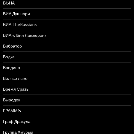
ВѢНА
ВИА Душнари
ВИА TheRussians
ВИА «Лёня Ланжерон»
Вибратор
Водка
Воедино
Волчье лыко
Время Срать
Выродок
ГРАММЪ
Граф Дракула
Группа Хмурый