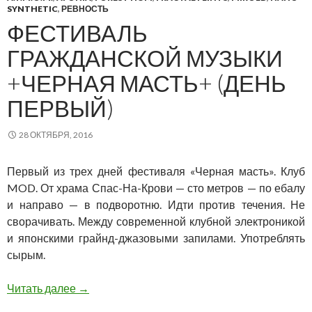
SYNTHETIC
,
РЕВНОСТЬ
ФЕСТИВАЛЬ
ГРАЖДАНСКОЙ МУЗЫКИ
+ЧЕРНАЯ МАСТЬ+ (ДЕНЬ
ПЕРВЫЙ)
28 ОКТЯБРЯ, 2016
Первый из трех дней фестиваля «Черная масть». Клуб
MOD. От храма Спас-На-Крови — сто метров — по ебалу
и направо — в подворотню. Идти против течения. Не
сворачивать. Между современной клубной электроникой
и японскими грайнд-джазовыми запилами. Употреблять
сырым.
Фестиваль гражданской музыки +Черная Мас
Читать далее
→