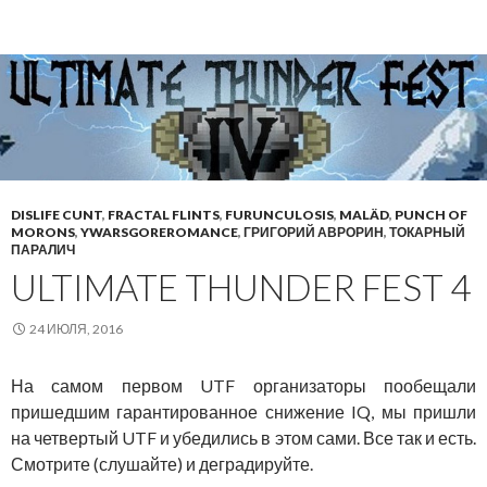
DISLIFE CUNT
,
FRACTAL FLINTS
,
FURUNCULOSIS
,
MALÄD
,
PUNCH OF
MORONS
,
YWARSGOREROMANCE
,
ГРИГОРИЙ АВРОРИН
,
ТОКАРНЫЙ
ПАРАЛИЧ
ULTIMATE THUNDER FEST 4
24 ИЮЛЯ, 2016
На самом первом UTF организаторы пообещали
пришедшим гарантированное снижение IQ, мы пришли
на четвертый UTF и убедились в этом сами. Все так и есть.
Смотрите (слушайте) и деградируйте.