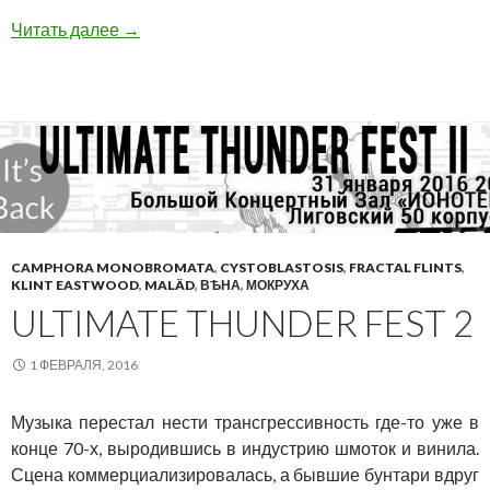
Ultimate Thunder Fest 4
Читать далее
→
CAMPHORA MONOBROMATA
,
CYSTOBLASTOSIS
,
FRACTAL FLINTS
,
KLINT EASTWOOD
,
MALÄD
,
ВѢНА
,
МОКРУХА
ULTIMATE THUNDER FEST 2
1 ФЕВРАЛЯ, 2016
Музыка перестал нести трансгрессивность где-то уже в
конце 70-х, выродившись в индустрию шмоток и винила.
Сцена коммерциализировалась, а бывшие бунтари вдруг