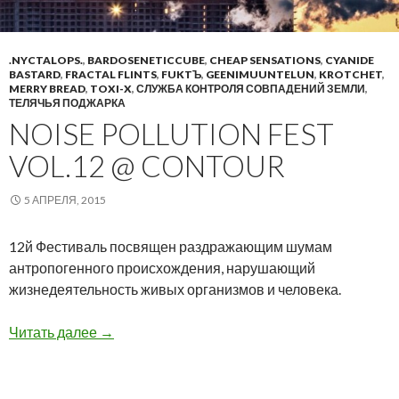
.NYCTALOPS.
,
BARDOSENETICCUBE
,
CHEAP SENSATIONS
,
CYANIDE
BASTARD
,
FRACTAL FLINTS
,
FUKTЪ
,
GEENIMUUNTELUN
,
KROTCHET
,
MERRY BREAD
,
TOXI-X
,
СЛУЖБА КОНТРОЛЯ СОВПАДЕНИЙ ЗЕМЛИ
,
ТЕЛЯЧЬЯ ПОДЖАРКА
NOISE POLLUTION FEST
VOL.12 @ CONTOUR
5 АПРЕЛЯ, 2015
12й Фестиваль посвящен раздражающим шумам
антропогенного происхождения, нарушающий
жизнедеятельность живых организмов и человека.
NOISE POLLUTION Fest Vol.12 @ CONTOUR
Читать далее
→