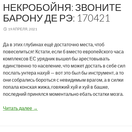
НЕКРОБОЙНЯ: ЗВОНИТЕ
БАРОНУ ДЕ РЭ: 170421
19 АПРЕЛЯ, 2021
Да в этих глубинах ещё достаточно места, чтоб
повеселиться! Кстати, если б вместо европейского часа
комплексов ЕС урядник вышел бы арестовывать
единственно то население, что может достать в себе сил
послать унтера нахуй — вот это был бы инструмент, а то
они собрались бороться с невидимым врагом, а в силки
попала конская жижа, говяжий хуй и хуй в башке,
последний принялся моментально ебать остатки мозга.
Некробойня: звоните барону де Рэ: 170421
Читать далее
→