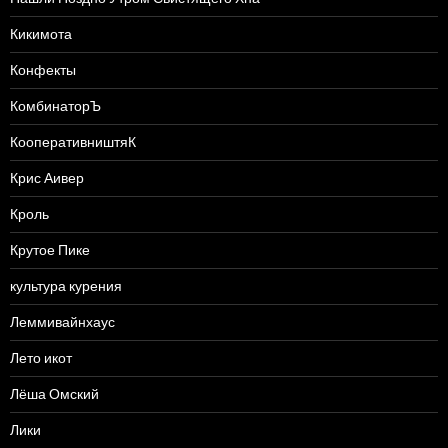
Кикимота
Конфекты
КомбинаторЪ
КооперативништяК
Крис Аивер
Кроль
Крутое Пике
культура курения
Леммивайнхаус
Лето икот
Лёша Омский
Лики