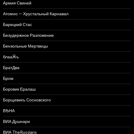
Армия Свиней
Атомно — Хрустальный Карнавал
Барецкий Стас
Безудержное Разложение
Бензольные Мертвецы
блааӁъ
БратДва
Бром
Боровик Ералаш
Борщевикъ Сосновского
ВѢНА
ВИА Душнари
ВИА TheRussians