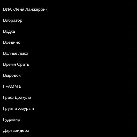
ВИА «Лёня Ланжерон»
Вибратор
Водка
Воедино
Волчье лыко
Время Срать
Выродок
ГРАММЪ
Граф Дракула
Группа Хмурый
Гудимир
Дартвейдерз