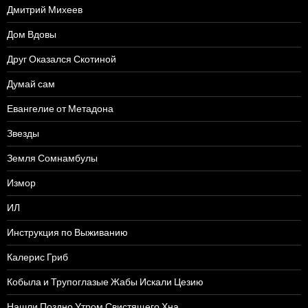
Дмитрий Михеев
Дом Вдовы
Друг Оказался Скотиной
Думай сам
Евангелие от Метадона
Звезды
Земля Сомнамбулы
Измор
ИЛ
Инструкция по Выживанию
Калерис Гриб
Кобыла и Трупоглазые Жабы Искали Цезию
Нашли Поздно Утром Свистящего Хна