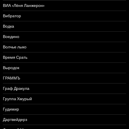
ВИА «Лёня Ланжерон»
Вибратор
Водка
Воедино
Волчье лыко
Время Срать
Выродок
ГРАММЪ
Граф Дракула
Группа Хмурый
Гудимир
Дартвейдерз