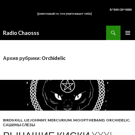
Поиск
Radio Chaosss
ПЕРЕЙТИ
ОСНОВ
К
МЕНЮ
СОДЕРЖИМОМУ
Архив рубрики: Orchidelic
BIRDS KILL
,
LIE JOHNNY
,
MERCURIUM
,
MOOPTHEBAND
,
ORCHIDELIC
,
САШИНЫ СЛЕЗЫ