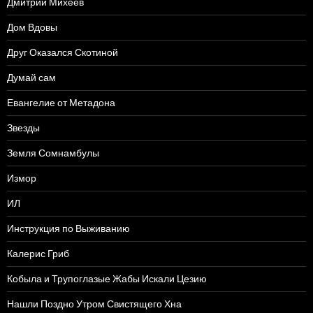
Дмитрий Михеев
Дом Вдовы
Друг Оказался Скотиной
Думай сам
Евангелие от Метадона
Звезды
Земля Сомнамбулы
Измор
ИЛ
Инструкция по Выживанию
Калерис Гриб
Кобыла и Трупоглазые Жабы Искали Цезию
Нашли Поздно Утром Свистящего Хна