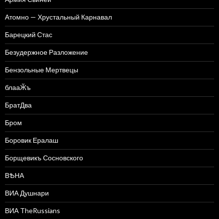
Атомно — Хрустальный Карнавал
Барецкий Стас
Безудержное Разложение
Бензольные Мертвецы
блааӁъ
БратДва
Бром
Боровик Ералаш
Борщевикъ Сосновского
ВѢНА
ВИА Душнари
ВИА TheRussians