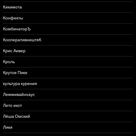
Кикимота
Конфекты
КомбинаторЪ
КооперативништяК
Крис Аивер
Кроль
Крутое Пике
культура курения
Леммивайнхаус
Лето икот
Лёша Омский
Лики