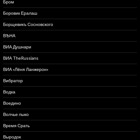
Бром
Боровик Ералаш
Борщевикъ Сосновского
ВѢНА
ВИА Душнари
ВИА TheRussians
ВИА «Лёня Ланжерон»
Вибратор
Водка
Воедино
Волчье лыко
Время Срать
Выродок