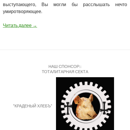
выступающего, Вы могли бы расслышать нечто
умиротворяющее.
АТОМЫ И ЦИФРЫ @ MAAVI / 25.04.2015
Читать далее
→
НАШ СПОНСОР::
ТОТАЛИТАРНАЯ СЕКТА
"КРАДЕНЫЙ ХЛЕБЪ"