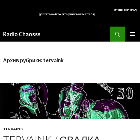
Поиск
Radio Chaosss
ПЕРЕЙТИ
ОСНОВ
К
МЕНЮ
СОДЕРЖИМОМУ
Архив рубрики: tervaink
TERVAINK
TERVAINK / СВАЛКА .