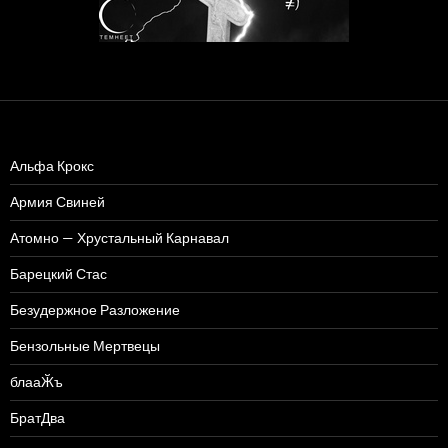
Альфа Крокс
Армия Свиней
Атомно — Хрустальный Карнавал
Барецкий Стас
Безудержное Разложение
Бензольные Мертвецы
блааӁъ
БратДва