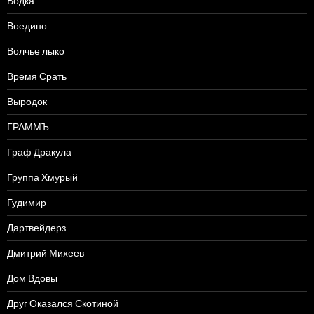
Водка
Воедино
Волчье лыко
Время Срать
Выродок
ГРАММЪ
Граф Дракула
Группа Хмурый
Гудимир
Дартвейдерз
Дмитрий Михеев
Дом Вдовы
Друг Оказался Скотиной