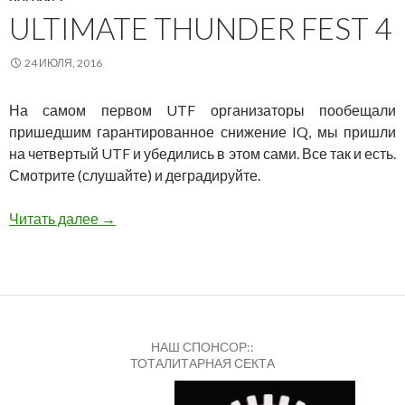
ULTIMATE THUNDER FEST 4
24 ИЮЛЯ, 2016
На самом первом UTF организаторы пообещали
пришедшим гарантированное снижение IQ, мы пришли
на четвертый UTF и убедились в этом сами. Все так и есть.
Смотрите (слушайте) и деградируйте.
Ultimate Thunder Fest 4
Читать далее
→
НАШ СПОНСОР::
ТОТАЛИТАРНАЯ СЕКТА