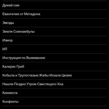
Думай сам
Евангелие от Метадона
Звезды
Земля Сомнамбулы
Измор
ИЛ
Инструкция по Выживанию
Калерис Гриб
Кобыла и Трупоглазые Жабы Искали Цезию
Нашли Поздно Утром Свистящего Хна
Кикимота
Конфекты