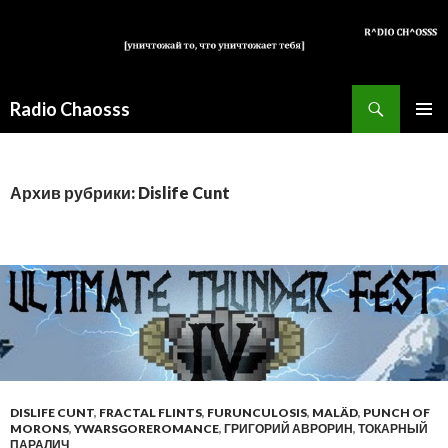
Поиск
Radio Chaosss
ПЕРЕЙТИ
ОСНОВ
К
МЕНЮ
СОДЕРЖИМОМУ
Архив рубрики: Dislife Cunt
DISLIFE CUNT
,
FRACTAL FLINTS
,
FURUNCULOSIS
,
MALÄD
,
PUNCH OF
MORONS
,
YWARSGOREROMANCE
,
ГРИГОРИЙ АВРОРИН
,
ТОКАРНЫЙ
ПАРАЛИЧ