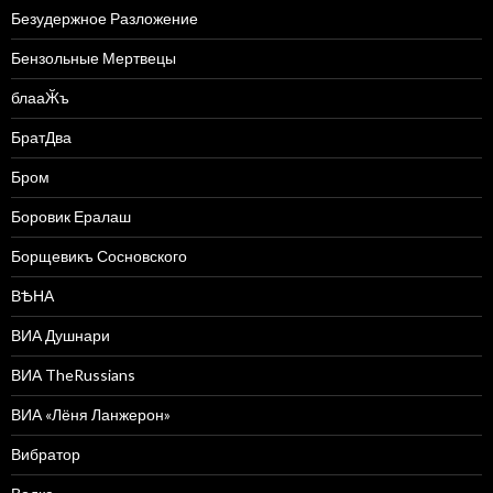
Безудержное Разложение
Бензольные Мертвецы
блааӁъ
БратДва
Бром
Боровик Ералаш
Борщевикъ Сосновского
ВѢНА
ВИА Душнари
ВИА TheRussians
ВИА «Лёня Ланжерон»
Вибратор