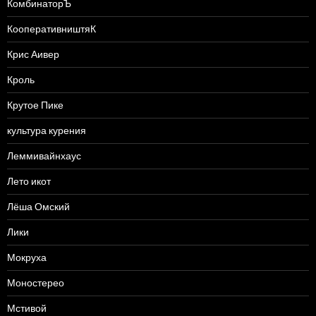
КомбинаторЪ
КооперативништяК
Крис Аивер
Кроль
Крутое Пике
культура курения
Леммивайнхаус
Лето икот
Лёша Омский
Лики
Мокруха
Моностерео
Мстивой