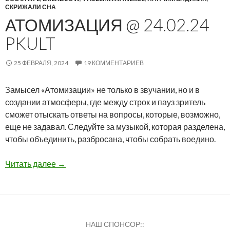
СКРИЖАЛИ СНА
АТОМИЗАЦИЯ @ 24.02.24
PKULT
25 ФЕВРАЛЯ, 2024
19 КОММЕНТАРИЕВ
Замысел «Атомизации» не только в звучании, но и в
создании атмосферы, где между строк и пауз зритель
сможет отыскать ответы на вопросы, которые, возможно,
еще не задавал. Следуйте за музыкой, которая разделена,
чтобы объединить, разбросана, чтобы собрать воедино.
Атомизация @ 24.02.24 PkULT
Читать далее
→
НАШ СПОНСОР::