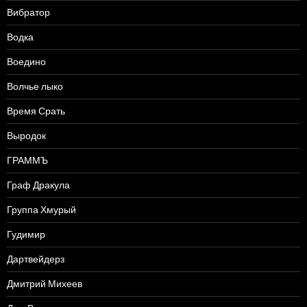
Вибратор
Водка
Воедино
Волчье лыко
Время Срать
Выродок
ГРАММЪ
Граф Дракула
Группа Хмурый
Гудимир
Дартвейдерз
Дмитрий Михеев