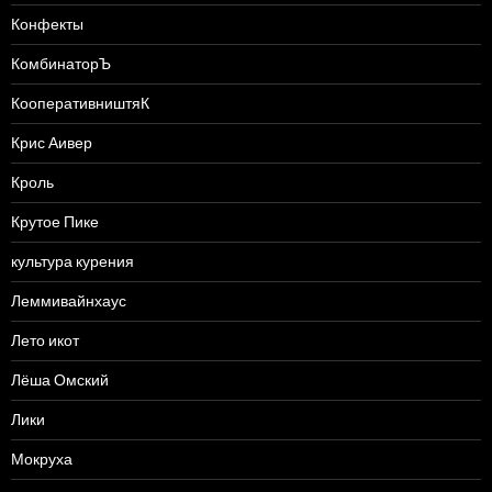
Конфекты
КомбинаторЪ
КооперативништяК
Крис Аивер
Кроль
Крутое Пике
культура курения
Леммивайнхаус
Лето икот
Лёша Омский
Лики
Мокруха