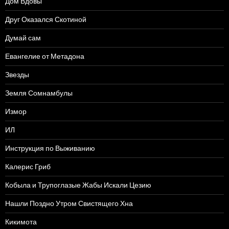
Дом Вдовы
Друг Оказался Скотиной
Думай сам
Евангелие от Метадона
Звезды
Земля Сомнамбулы
Измор
ИЛ
Инструкция по Выживанию
Калерис Гриб
Кобыла и Трупоглазые Жабы Искали Цезию
Нашли Поздно Утром Свистящего Хна
Кикимота