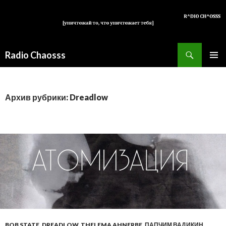
Поиск
Radio Chaosss
ПЕРЕЙТИ
ОСНОВ
К
МЕНЮ
СОДЕРЖИМОМУ
Архив рубрики: Dreadlow
BOB STATE
,
DREADLOW
,
THELEMA AHNERBE
,
ПАПЧИМ ВАДИКИН
,