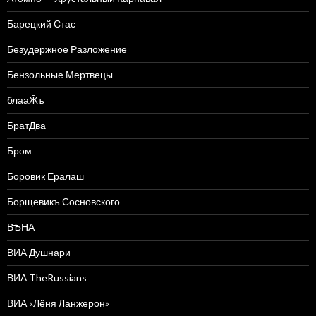
Барецкий Стас
Безудержное Разложение
Бензольные Мертвецы
блааӁъ
БратДва
Бром
Боровик Ералаш
Борщевикъ Сосновского
ВѢНА
ВИА Душнари
ВИА TheRussians
ВИА «Лёня Ланжерон»