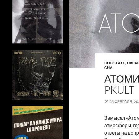
BOB STATE
,
DREA
СНА
АТОМИ
PKULT
25 ФЕВРАЛЯ, 20
Замысел «Атоми
атмосферы, где
ответы на вопр