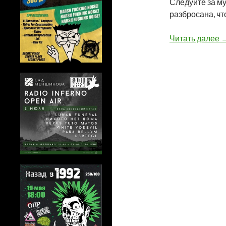
Следуйте за му
разбросана, чт
А
Читать далее