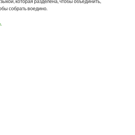
зыкой, которая разделена, чтобы объединить,
обы собрать воедино.
томизация @ 24.02.24 PkULT
→