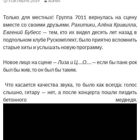
5 ОКТЯБРЯ, 2019
ADMIN
Только для местных! Группа 7011 вернулась на сцену
вместе со своими друзьями.
Рахитики
,
Алёна Кривилла
,
Евгений Бубесс
— тем, кто их видел десять лет назад в
подпольном клубе Рускомплект, было приятно вспомнить
старые хиты и услышать новую программу.
Новое лицо на сцене —
Лиза и Ц….О….
— если бы панк-рок
был бы жив, то он был бы таким.
Что касается качества звука, то было как всегда: голос
слышно, гитару — нет, а после концерта пошли пиздить
бетонного медведя.