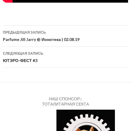
Навигация
ПРЕДЫДУЩАЯ ЗАПИСЬ
по
Parfume Jill Jarry @ Ионотека | 02.08.19
записям
СЛЕДУЮЩАЯ ЗАПИСЬ
ЮТЭРО-ФЕСТ #3
НАШ СПОНСОР::
ТОТАЛИТАРНАЯ СЕКТА