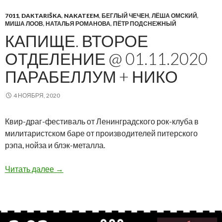
7011
,
DAKTARIŠKA
,
NAKATEEM
,
БЕГЛЫЙ ЧЕЧЕН
,
ЛЁША ОМСКИЙ
,
МИША ЛООВ
,
НАТАЛЬЯ РОМАНОВА
,
ПЁТР ПОДСНЕЖНЫЙ
КАПИЩЕ. ВТОРОЕ
ОТДЕЛЕНИЕ @ 01.11.2020
ПАРАБЕЛЛУМ + НИКО
4 НОЯБРЯ, 2020
Квир-драг-фестиваль от Ленинградского рок-клуба в
милитаристском баре от производителей питерского
рэпа, нойза и блэк-металла.
Капище. Второе отделение @ 01.11.2020 Пар
Читать далее
→