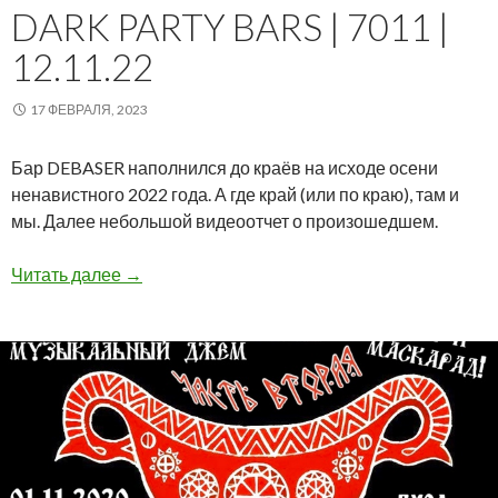
DARK PARTY BARS | 7011 |
12.11.22
17 ФЕВРАЛЯ, 2023
Бар DEBASER наполнился до краёв на исходе осени
ненавистного 2022 года. А где край (или по краю), там и
мы. Далее небольшой видеоотчет о произошедшем.
Dark Party Bars | 7011 | 12.11.22
Читать далее
→