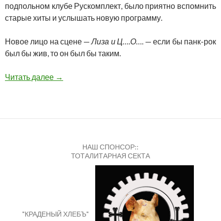
подпольном клубе Рускомплект, было приятно вспомнить
старые хиты и услышать новую программу.
Новое лицо на сцене —
Лиза и Ц….О….
— если бы панк-рок
был бы жив, то он был бы таким.
Свободный вход | Soundbar Banka | 4 октября
Читать далее
→
НАШ СПОНСОР::
ТОТАЛИТАРНАЯ СЕКТА
"КРАДЕНЫЙ ХЛЕБЪ"