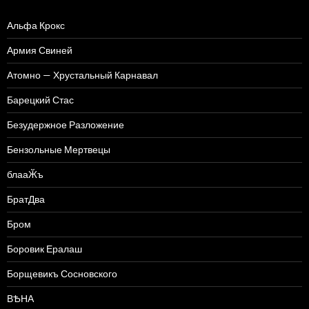
Альфа Крокс
Армия Свиней
Атомно — Хрустальный Карнавал
Барецкий Стас
Безудержное Разложение
Бензольные Мертвецы
блааӁъ
БратДва
Бром
Боровик Ералаш
Борщевикъ Сосновского
ВѢНА