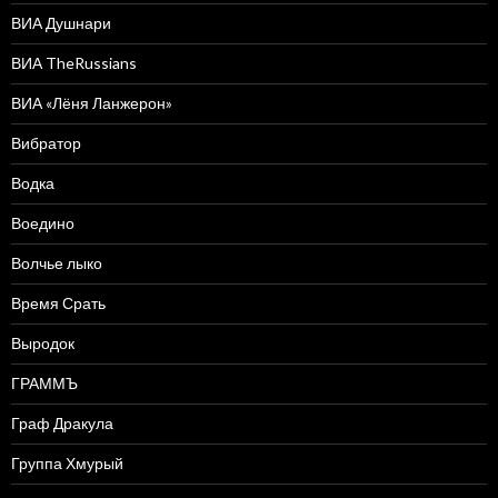
ВИА Душнари
ВИА TheRussians
ВИА «Лёня Ланжерон»
Вибратор
Водка
Воедино
Волчье лыко
Время Срать
Выродок
ГРАММЪ
Граф Дракула
Группа Хмурый