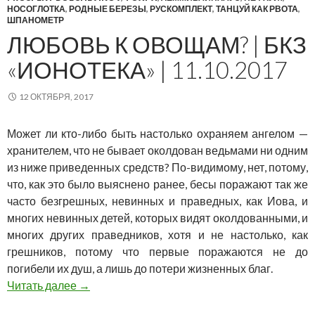
НОСОГЛОТКА
,
РОДНЫЕ БЕРЕЗЫ
,
РУСКОМПЛЕКТ
,
ТАНЦУЙ КАК РВОТА
,
ШПАНОМЕТР
ЛЮБОВЬ К ОВОЩАМ? | БКЗ
«ИОНОТЕКА» | 11.10.2017
12 ОКТЯБРЯ, 2017
Может ли кто-либо быть настолько охраняем ангелом —
хранителем, что не бывает околдован ведьмами ни одним
из ниже приведенных средств? По-видимому, нет, потому,
что, как это было выяснено ранее, бесы поражают так же
часто безгрешных, невинных и праведных, как Иова, и
многих невинных детей, которых видят околдованными, и
многих других праведников, хотя и не настолько, как
грешников, потому что первые поражаются не до
погибели их душ, а лишь до потери жизненных благ.
Любовь к овощам? | БКЗ «Ионотека» | 11.10.2
Читать далее
→