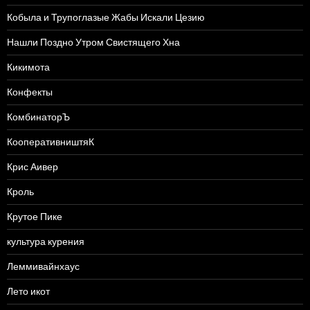
Кобыла и Трупоглазые Жабы Искали Цезию
Нашли Поздно Утром Свистящего Хна
Кикимота
Конфекты
КомбинаторЪ
КооперативништяК
Крис Аивер
Кроль
Крутое Пике
культура курения
Леммивайнхаус
Лето икот