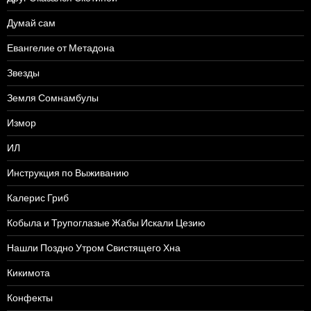
Думай сам
Евангелие от Метадона
Звезды
Земля Сомнамбулы
Измор
ИЛ
Инструкция по Выживанию
Калерис Гриб
Кобыла и Трупоглазые Жабы Искали Цезию
Нашли Поздно Утром Свистящего Хна
Кикимота
Конфекты