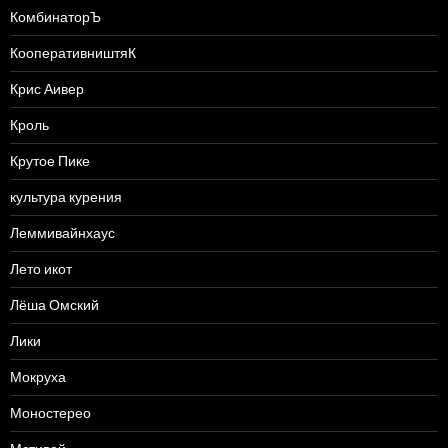
КомбинаторЪ
КооперативништяК
Крис Аивер
Кроль
Крутое Пике
культура курения
Леммивайнхаус
Лето икот
Лёша Омский
Лики
Мокруха
Моностерео