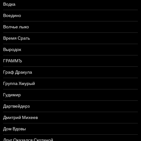
Водка
Воедино
Волчье лыко
Время Срать
Выродок
ГРАММЪ
Граф Дракула
Группа Хмурый
Гудимир
Дартвейдерз
Дмитрий Михеев
Дом Вдовы
Друг Оказался Скотиной