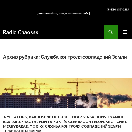
Поиск
Radio Chaosss
ПЕРЕЙТИ
ОСНОВ
К
МЕНЮ
СОДЕРЖИМОМУ
Архив рубрики: Служба контроля совпадений Земли
.NYCTALOPS.
,
BARDOSENETICCUBE
,
CHEAP SENSATIONS
,
CYANIDE
BASTARD
,
FRACTAL FLINTS
,
FUKTЪ
,
GEENIMUUNTELUN
,
KROTCHET
,
MERRY BREAD
,
TOXI-X
,
СЛУЖБА КОНТРОЛЯ СОВПАДЕНИЙ ЗЕМЛИ
,
ТЕЛЯЧЬЯ ПОДЖАРКА