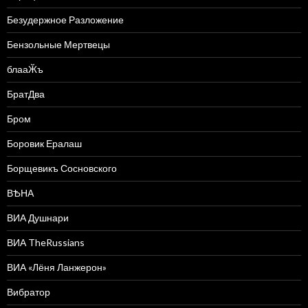
Безудержное Разложение
Бензольные Мертвецы
блааӁъ
БратДва
Бром
Боровик Ералаш
Борщевикъ Сосновского
ВѢНА
ВИА Душнари
ВИА TheRussians
ВИА «Лёня Ланжерон»
Вибратор