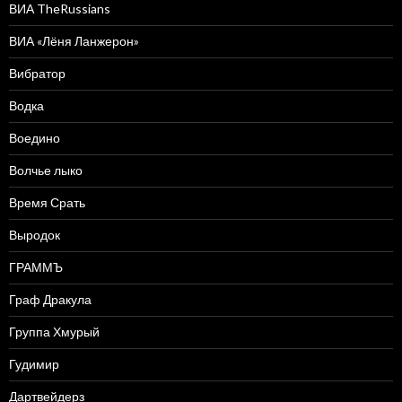
ВИА TheRussians
ВИА «Лёня Ланжерон»
Вибратор
Водка
Воедино
Волчье лыко
Время Срать
Выродок
ГРАММЪ
Граф Дракула
Группа Хмурый
Гудимир
Дартвейдерз