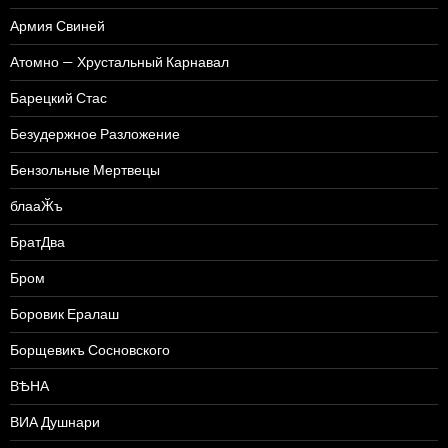
Армия Свиней
Атомно — Хрустальный Карнавал
Барецкий Стас
Безудержное Разложение
Бензольные Мертвецы
блааӁъ
БратДва
Бром
Боровик Ералаш
Борщевикъ Сосновского
ВѢНА
ВИА Душнари