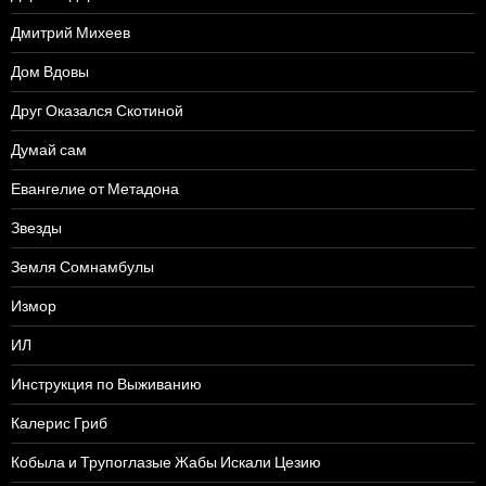
Дмитрий Михеев
Дом Вдовы
Друг Оказался Скотиной
Думай сам
Евангелие от Метадона
Звезды
Земля Сомнамбулы
Измор
ИЛ
Инструкция по Выживанию
Калерис Гриб
Кобыла и Трупоглазые Жабы Искали Цезию