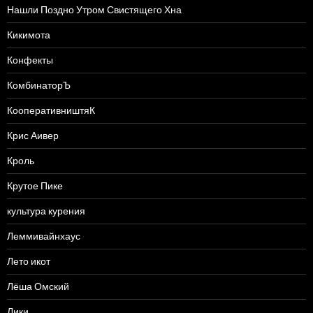
Нашли Поздно Утром Свистящего Хна
Кикимота
Конфекты
КомбинаторЪ
КооперативништяК
Крис Аивер
Кроль
Крутое Пике
культура курения
Леммивайнхаус
Лето икот
Лёша Омский
Лики