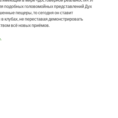
ля подобных головомойных представлений Дух
шенные пещеры, то сегодня он ставит
 в клубах, не переставая демонстрировать
ством всё новых приёмов.
арпендель Party 22.07.2023
→