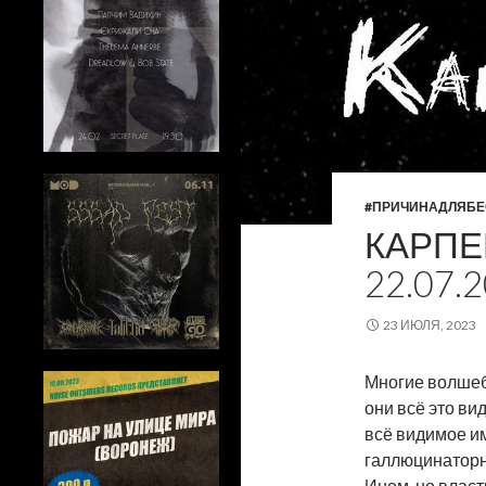
#ПРИЧИНАДЛЯБЕ
КАРПЕ
22.07.
23 ИЮЛЯ, 2023
Многие волшеб
они всё это ви
всё видимое им
галлюцинаторн
Ином, но влас