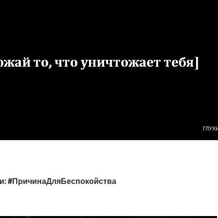
ПЕРЕ
ГЛУХ
и: #ПричинаДляБеспокойства