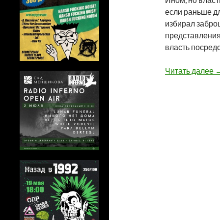
если раньше д
избирал забро
представления
власть посред
К
Читать далее