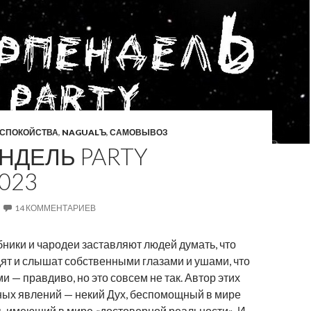
СПОКОЙСТВА
,
NAGUALЪ
,
САМОВЫВОЗ
НДЕЛЬ PARTY
2023
14 КОММЕНТАРИЕВ
ники и чародеи заставляют людей думать, что
дят и слышат собственными глазами и ушами, что
и — правдиво, но это совсем не так. Автор этих
ых явлений — некий Дух, беспомощный в мире
ть имеющий в мире «достоверной реальности». И