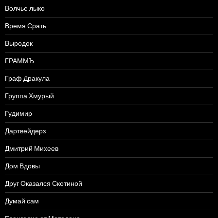
Волчье лыко
Время Срать
Выродок
ГРАММЪ
Граф Дракула
Группа Хмурый
Гудимир
Дартвейдерз
Дмитрий Михеев
Дом Вдовы
Друг Оказался Скотиной
Думай сам