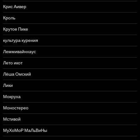
Крис Аивер
Кроль
Крутое Пике
культура курения
Леммивайнхаус
Лето икот
Лёша Омский
Лики
Мокруха
Моностерео
Мстивой
МуХоМоР МаЛьВиНы