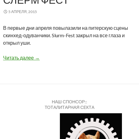
5 АПРЕЛЯ, 2015
В первые дни апреля повылазили на питерскую сцены
скинхед-одуванчики. Slurm-Fest закрыл на все глаза и
открыл уши.
СЛЁРМ ФЕСТ
Читать далее
→
НАШ СПОНСОР::
ТОТАЛИТАРНАЯ СЕКТА