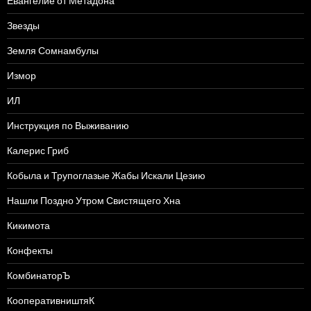
Евангелие от Метадона
Звезды
Земля Сомнамбулы
Измор
ИЛ
Инструкция по Выживанию
Калерис Гриб
Кобыла и Трупоглазые Жабы Искали Цезию
Нашли Поздно Утром Свистящего Хна
Кикимота
Конфекты
КомбинаторЪ
КооперативништяК