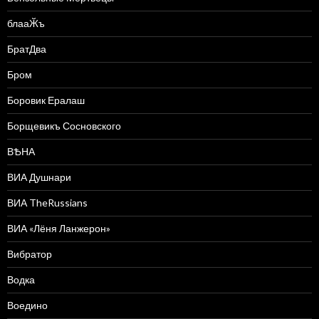
блааӁъ
БратДва
Бром
Боровик Ералаш
Борщевикъ Сосновского
ВѢНА
ВИА Душнари
ВИА TheRussians
ВИА «Лёня Ланжерон»
Вибратор
Водка
Воедино