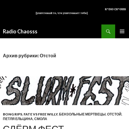
Поиск
Radio Chaosss
ПЕРЕЙТИ
ОСНОВ
К
МЕНЮ
СОДЕРЖИМОМУ
Архив рубрики: Отстой
BONG RIPS
,
FATE VS FREE WILLY
,
БЕНЗОЛЬНЫЕ МЕРТВЕЦЫ
,
ОТСТОЙ
,
ПЕТЛЯ ЕЛЬЦИНА
,
СМОЛА
СЛЁРМ ФЕСТ