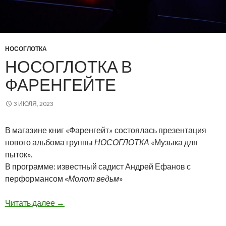
НОСОГЛОТКА
НОСОГЛОТКА В
ФАРЕНГЕЙТЕ
3 ИЮЛЯ, 2023
В магазине книг «Фаренгейт» состоялась презентация
нового альбома группы
НОСОГЛОТКА
«Музыка для
пыток».
В программе: известный садист Андрей Ефанов с
перформансом «
Молот
ведьм
»
носоглотка в фаренгейте
Читать далее
→