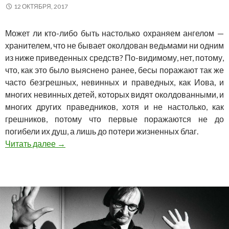
12 ОКТЯБРЯ, 2017
Может ли кто-либо быть настолько охраняем ангелом —
хранителем, что не бывает околдован ведьмами ни одним
из ниже приведенных средств? По-видимому, нет, потому,
что, как это было выяснено ранее, бесы поражают так же
часто безгрешных, невинных и праведных, как Иова, и
многих невинных детей, которых видят околдованными, и
многих других праведников, хотя и не настолько, как
грешников, потому что первые поражаются не до
погибели их душ, а лишь до потери жизненных благ.
Любовь к овощам? | БКЗ «Ионотека» | 11.10.2
Читать далее
→