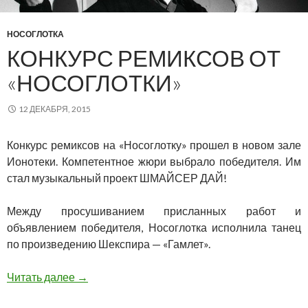
НОСОГЛОТКА
КОНКУРС РЕМИКСОВ ОТ
«НОСОГЛОТКИ»
12 ДЕКАБРЯ, 2015
Конкурс ремиксов на «Носоглотку» прошел в новом зале
Ионотеки. Компетентное жюри выбрало победителя. Им
стал музыкальный проект ШМАЙСЕР ДАЙ!
Между просушиванием присланных работ и
объявлением победителя, Носоглотка исполнила танец
по произведению Шекспира — «Гамлет».
Конкурс ремиксов от «Носоглотки»
Читать далее
→