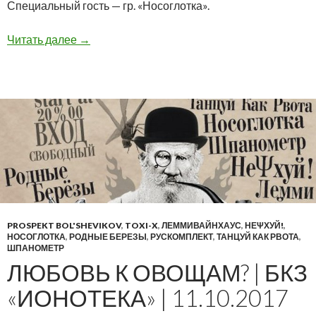
Специальный гость — гр. «Носоглотка».
Учебник литературы для придурков @ НИКО 0
Читать далее
→
PROSPEKT BOL'SHEVIKOV
,
TOXI-X
,
ЛЕММИВАЙНХАУС
,
НЕΨХУЙ!
,
НОСОГЛОТКА
,
РОДНЫЕ БЕРЕЗЫ
,
РУСКОМПЛЕКТ
,
ТАНЦУЙ КАК РВОТА
,
ШПАНОМЕТР
ЛЮБОВЬ К ОВОЩАМ? | БКЗ
«ИОНОТЕКА» | 11.10.2017