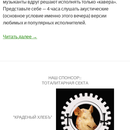
музыканты вдруг решают исполнять только «кавера».
Представьте себе — 4 часа слушать акустические
(основное условие именно этого вечера) версии
любимых и популярных исполнителей.
Night of Caver (Bar NiCo) (May 2013)
Читать далее
→
НАШ СПОНСОР::
ТОТАЛИТАРНАЯ СЕКТА
"КРАДЕНЫЙ ХЛЕБЪ"