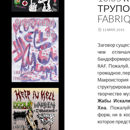
ТРУПО
FABRI
11 МАЯ, 2015
Заговор сущес
чем отличал
бандоформиро
RAF. Пожалуй,
громадное, пер
Макроистори
структурирован
творчестве му
Жабы Искали
Хна.
Пожалуй,
форм, ни в ко
которое предст