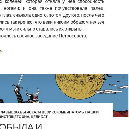
х коленей, которая отняла у неё способность
я ногами; и она также почувствовала палец,
глаз, сначала одного, потом другого, после чего
лись так крепко, что веки никоим образом нельзя
хотя мы и сильно старались их открыть.
тоялось срочное заседание Петросовета.
обыла и Трупоглазые Жабы @ Ионотека / 15.12.18
→
ГЛАЗЫЕ ЖАБЫ ИСКАЛИ ЦЕЗИЮ
,
КОМБИНАТОРЪ
,
НАШЛИ
ВИСТЯЩЕГО ХНА
,
ЦЕЛИБАТ
КОБЫЛА И