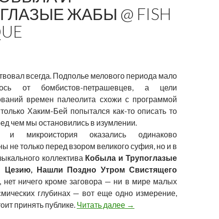
ГЛАЗЫЕ ЖАБЫ @ FISH
QUE
твовал всегда. Подполье мелового периода мало
ось от бомбистов-петрашевцев, а цели
ваний времен палеолита схожи с программой
 только Хаким-Бей попытался как-то описать то
ед чем мы остановились в изумлении.
я и микроистория оказались одинаково
ы не только перед взором великого суфия, но и в
зыкального коллектива
Кобыла и Трупоглазые
 Цезию, Нашли Поздно Утром Свистящего
 нет ничего кроме заговора — ни в мире малых
смических глубинах — вот еще одно измерение,
10.05 Кобыла и Трупоглаз
оит принять публике.
Читать далее
→