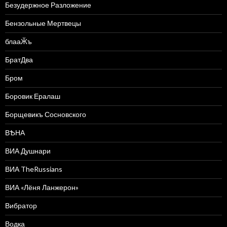
Безудержное Разложение
Бензольные Мертвецы
блааӁъ
БратДва
Бром
Боровик Ералаш
Борщевикъ Сосновского
ВѢНА
ВИА Душнари
ВИА TheRussians
ВИА «Лёня Ланжерон»
Вибратор
Водка