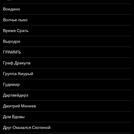
Воедино
Волчье лыко
Время Срать
Выродок
ГРАММЪ
Граф Дракула
Группа Хмурый
Гудимир
Дартвейдерз
Дмитрий Михеев
Дом Вдовы
Друг Оказался Скотиной