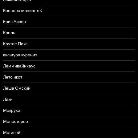
КооперативништяК
Крис Аивер
Кроль
Крутое Пике
культура курения
Леммивайнхаус
Лето икот
Лёша Омский
Лики
Мокруха
Моностерео
Мстивой