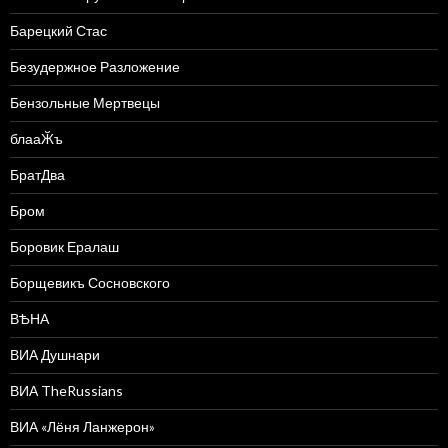
Барецкий Стас
Безудержное Разложение
Бензольные Мертвецы
блааӁъ
БратДва
Бром
Боровик Ералаш
Борщевикъ Сосновского
ВѢНА
ВИА Душнари
ВИА TheRussians
ВИА «Лёня Ланжерон»