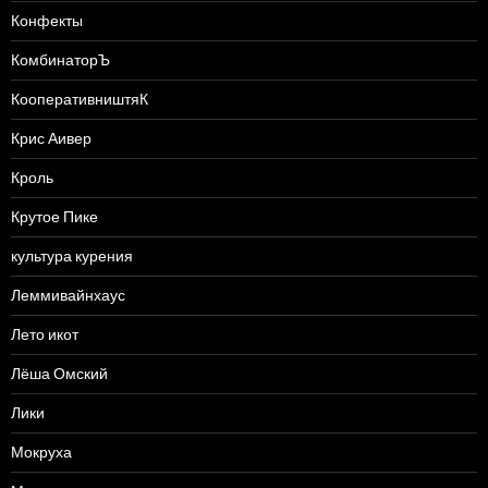
Конфекты
КомбинаторЪ
КооперативништяК
Крис Аивер
Кроль
Крутое Пике
культура курения
Леммивайнхаус
Лето икот
Лёша Омский
Лики
Мокруха