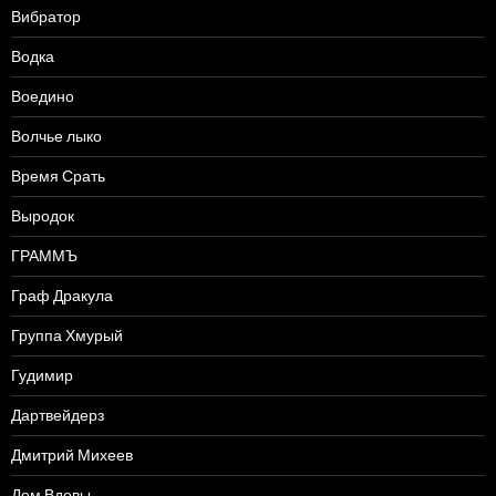
Вибратор
Водка
Воедино
Волчье лыко
Время Срать
Выродок
ГРАММЪ
Граф Дракула
Группа Хмурый
Гудимир
Дартвейдерз
Дмитрий Михеев
Дом Вдовы