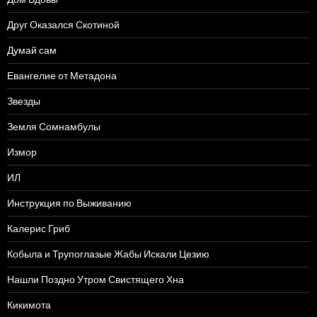
Друг Оказался Скотиной
Думай сам
Евангелие от Метадона
Звезды
Земля Сомнамбулы
Измор
ИЛ
Инструкция по Выживанию
Калерис Гриб
Кобыла и Трупоглазые Жабы Искали Цезию
Нашли Поздно Утром Свистящего Хна
Кикимота