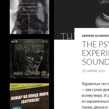
ARRIERE GUARDE
THE P
EXPER
SOUNDB
6 ИЮЛЯ, 2015
Ядовитые тести
— как сухие до
всему миру. И 
из зараженных
панка, джаза и