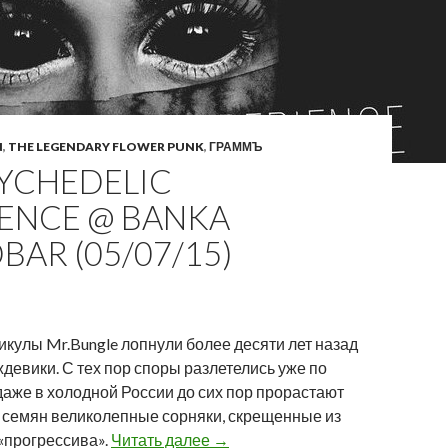
N
,
THE LEGENDARY FLOWER PUNK
,
ГРАММЪ
SYCHEDELIC
IENCE @ BANKA
AR (05/07/15)
кулы Mr.Bungle лопнули более десяти лет назад
ждевики. С тех пор споры разлетелись уже по
даже в холодной России до сих пор прорастают
 семян великолепные сорняки, скрещенные из
The Psychedelic Experience @ Ba
 «прогрессива».
Читать далее
→