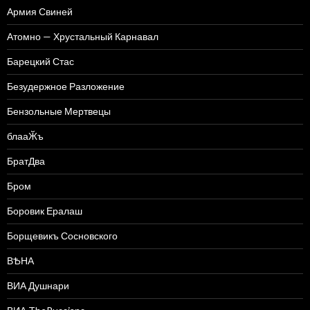
Армия Свиней
Атомно — Хрустальный Карнавал
Барецкий Стас
Безудержное Разложение
Бензольные Мертвецы
блааӁъ
БратДва
Бром
Боровик Ералаш
Борщевикъ Сосновского
ВѢНА
ВИА Душнари