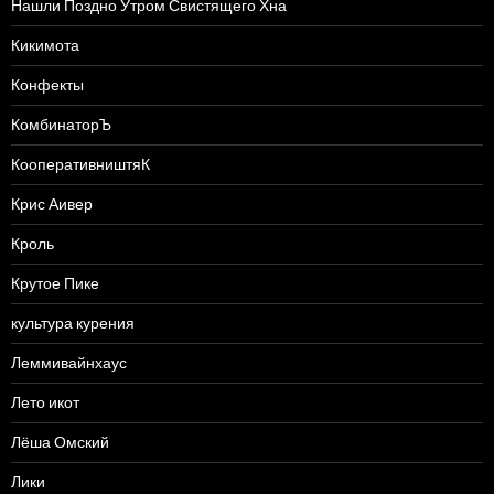
Нашли Поздно Утром Свистящего Хна
Кикимота
Конфекты
КомбинаторЪ
КооперативништяК
Крис Аивер
Кроль
Крутое Пике
культура курения
Леммивайнхаус
Лето икот
Лёша Омский
Лики