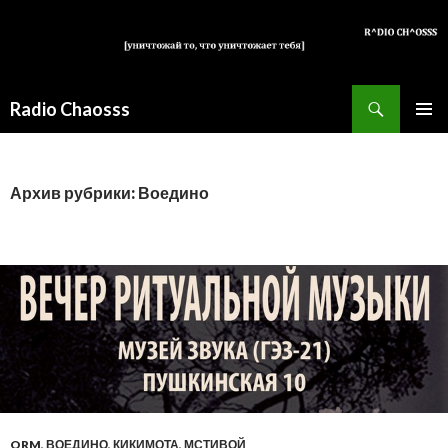
Поиск
Radio Chaosss
ПЕРЕЙТИ
ОСНОВ
К
МЕНЮ
СОДЕРЖИМОМУ
Архив рубрики: Воедино
ORM
,
ВОЕДИНО
,
КИКИМОТА
,
МСТИВОЙ