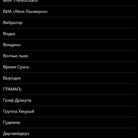
ВИА TheRussians
ВИА «Лёня Ланжерон»
Вибратор
Водка
Воедино
Волчье лыко
Время Срать
Выродок
ГРАММЪ
Граф Дракула
Группа Хмурый
Гудимир
Дартвейдерз