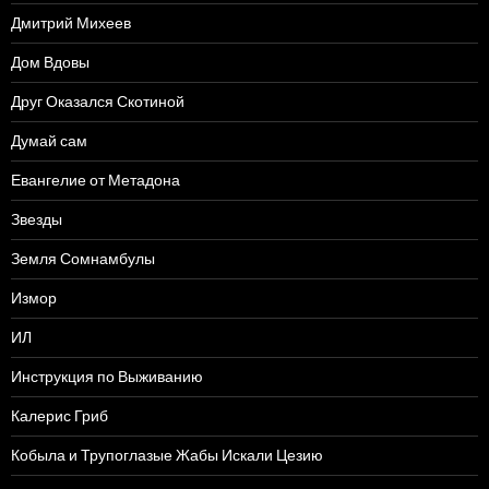
Дмитрий Михеев
Дом Вдовы
Друг Оказался Скотиной
Думай сам
Евангелие от Метадона
Звезды
Земля Сомнамбулы
Измор
ИЛ
Инструкция по Выживанию
Калерис Гриб
Кобыла и Трупоглазые Жабы Искали Цезию