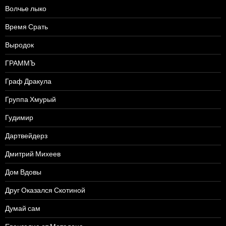
Волчье лыко
Время Срать
Выродок
ГРАММЪ
Граф Дракула
Группа Хмурый
Гудимир
Дартвейдерз
Дмитрий Михеев
Дом Вдовы
Друг Оказался Скотиной
Думай сам