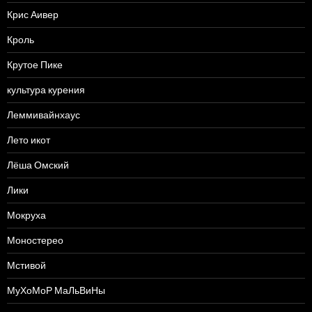
Крис Аивер
Кроль
Крутое Пике
культура курения
Леммивайнхаус
Лето икот
Лёша Омский
Лики
Мокруха
Моностерео
Мстивой
МуХоМоР МаЛьВиНы