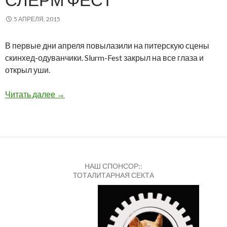
5 АПРЕЛЯ, 2015
В первые дни апреля повылазили на питерскую сцены
скинхед-одуванчики. Slurm-Fest закрыл на все глаза и
открыл уши.
СЛЁРМ ФЕСТ
Читать далее
→
НАШ СПОНСОР::
ТОТАЛИТАРНАЯ СЕКТА