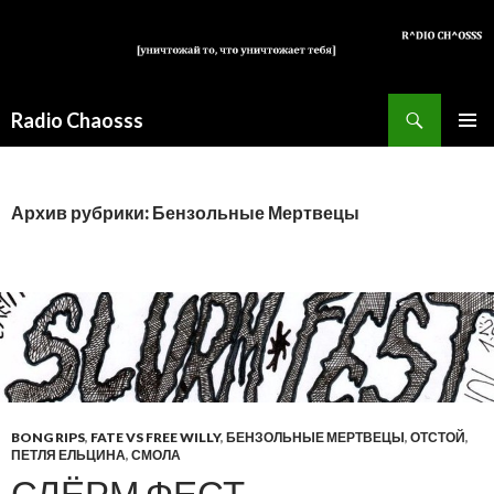
Поиск
Radio Chaosss
ПЕРЕЙТИ
ОСНОВ
К
МЕНЮ
СОДЕРЖИМОМУ
Архив рубрики: Бензольные Мертвецы
BONG RIPS
,
FATE VS FREE WILLY
,
БЕНЗОЛЬНЫЕ МЕРТВЕЦЫ
,
ОТСТОЙ
,
ПЕТЛЯ ЕЛЬЦИНА
,
СМОЛА
СЛЁРМ ФЕСТ