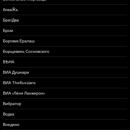
блааӁъ
БратДва
Бром
Боровик Ералаш
Борщевикъ Сосновского
ВѢНА
ВИА Душнари
ВИА TheRussians
ВИА «Лёня Ланжерон»
Вибратор
Водка
Воедино