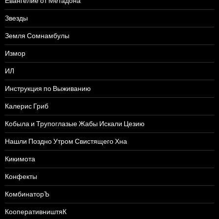
Евангелие от Метадона
Звезды
Земля Сомнамбулы
Измор
ИЛ
Инструкция по Выживанию
Калерис Гриб
Кобыла и Трупоглазые Жабы Искали Цезию
Нашли Поздно Утром Свистящего Хна
Кикимота
Конфекты
КомбинаторЪ
КооперативништяК