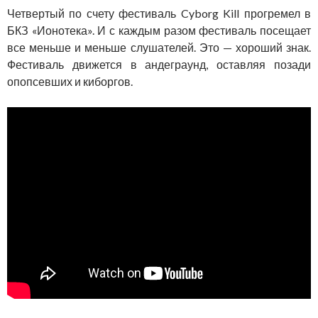
Четвертый по счету фестиваль Cyborg Kill прогремел в
БКЗ «Ионотека». И с каждым разом фестиваль посещает
все меньше и меньше слушателей. Это — хороший знак.
Фестиваль движется в андеграунд, оставляя позади
опопсевших и киборгов.