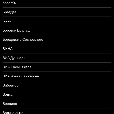
блааӁъ
БратДва
Бром
Боровик Ералаш
Борщевикъ Сосновского
ВѢНА
ВИА Душнари
ВИА TheRussians
ВИА «Лёня Ланжерон»
Вибратор
Водка
Воедино
Волчье лыко