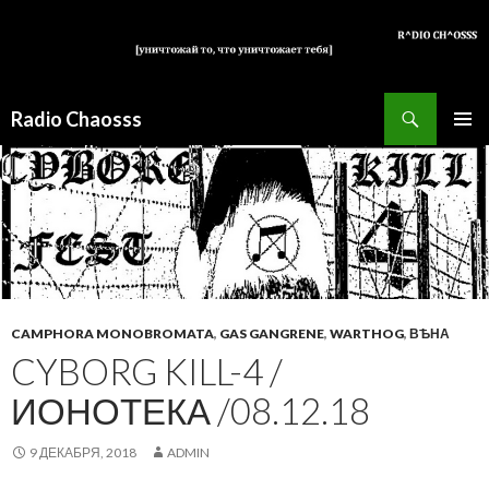
Поиск
Radio Chaosss
ПЕРЕЙТИ
ОСНОВ
К
МЕНЮ
СОДЕРЖИМОМУ
CAMPHORA MONOBROMATA
,
GAS GANGRENE
,
WARTHOG
,
ВѢНА
CYBORG KILL-4 /
ИОНОТЕКА /08.12.18
9 ДЕКАБРЯ, 2018
ADMIN