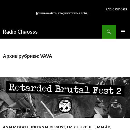
Поиск
Radio Chaosss
ПЕРЕЙТИ
ОСНОВ
К
МЕНЮ
СОДЕРЖИМОМУ
Архив рубрики: VAVA
ANALM DEATH
,
INFERNAL DISGUST
,
J.M. CHURCHILL
,
MALÄD
,