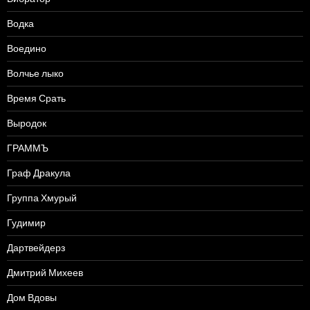
Водка
Воедино
Волчье лыко
Время Срать
Выродок
ГРАММЪ
Граф Дракула
Группа Хмурый
Гудимир
Дартвейдерз
Дмитрий Михеев
Дом Вдовы