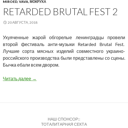
MIROED
,
VAVA
,
МОКРУХА
RETARDED BRUTAL FEST 2
20 АВГУСТА, 2018
Ухуяченные жарой обгорелые ленинградцы провели
второй фестиваль анти-музыки Retarded Brutal Fest.
Лучшие сорта мясных изделий совместного украино-
российского производства были представлены со сцены.
Бычка ебали всем двором.
Retarded Brutal Fest 2
Читать далее
→
НАШ СПОНСОР::
ТОТАЛИТАРНАЯ СЕКТА