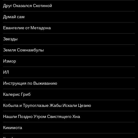
Друг Оказался Скотиной
Думай сам
Евангелие от Метадона
Звезды
Земля Сомнамбулы
Измор
ИЛ
Инструкция по Выживанию
Калерис Гриб
Кобыла и Трупоглазые Жабы Искали Цезию
Нашли Поздно Утром Свистящего Хна
Кикимота