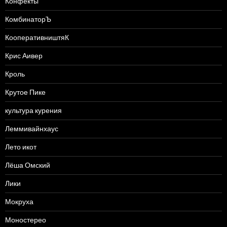
Конфекты
КомбинаторЪ
КооперативништяК
Крис Аивер
Кроль
Крутое Пике
культура курения
Леммивайнхаус
Лето икот
Лёша Омский
Лики
Мокруха
Моностерео