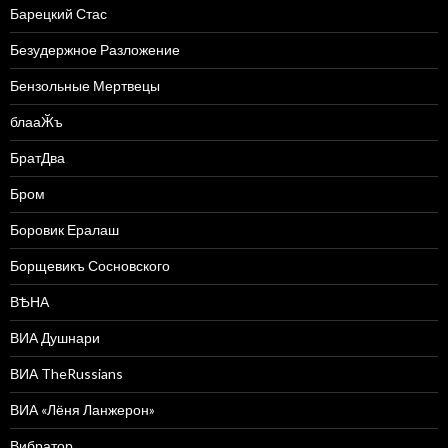
Барецкий Стас
Безудержное Разложение
Бензольные Мертвецы
блааӁъ
БратДва
Бром
Боровик Ералаш
Борщевикъ Сосновского
ВѢНА
ВИА Душнари
ВИА TheRussians
ВИА «Лёня Ланжерон»
Вибратор