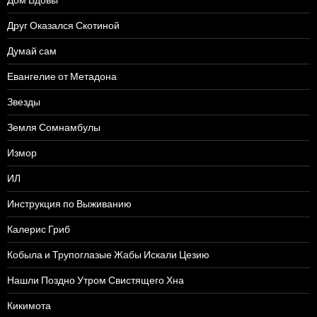
Друг Оказался Скотиной
Думай сам
Евангелие от Метадона
Звезды
Земля Сомнамбулы
Измор
ИЛ
Инструкция по Выживанию
Калерис Гриб
Кобыла и Трупоглазые Жабы Искали Цезию
Нашли Поздно Утром Свистящего Хна
Кикимота