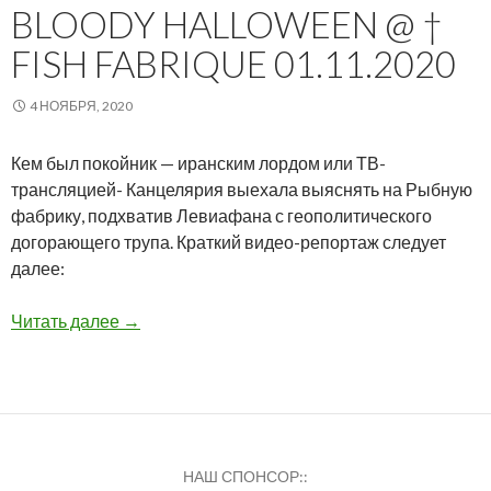
BLOODY HALLOWEEN @ †
FISH FABRIQUE 01.11.2020
4 НОЯБРЯ, 2020
Кем был покойник — иранским лордом или ТВ-
трансляцией- Канцелярия выехала выяснять на Рыбную
фабрику, подхватив Левиафана с геополитического
догорающего трупа. Краткий видео-репортаж следует
далее:
Bloody Halloween @ † Fish Fabrique 01.11.2020
Читать далее
→
НАШ СПОНСОР::