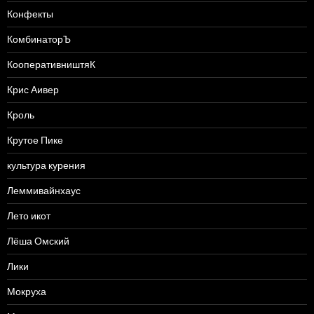
Конфекты
КомбинаторЪ
КооперативништяК
Крис Аивер
Кроль
Крутое Пике
культура курения
Леммивайнхаус
Лето икот
Лёша Омский
Лики
Мокруха