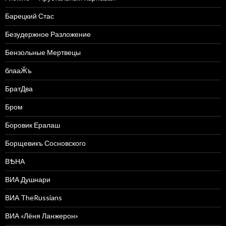
Барецкий Стас
Безудержное Разложение
Бензольные Мертвецы
блааӁъ
БратДва
Бром
Боровик Ералаш
Борщевикъ Сосновского
ВѢНА
ВИА Душнари
ВИА TheRussians
ВИА «Лёня Ланжерон»