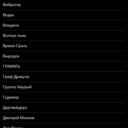
Вибратор
Водка
Воедино
Волчье лыко
Время Срать
Выродок
ГРАММЪ
Граф Дракула
Группа Хмурый
Гудимир
Дартвейдерз
Дмитрий Михеев
Дом Вдовы