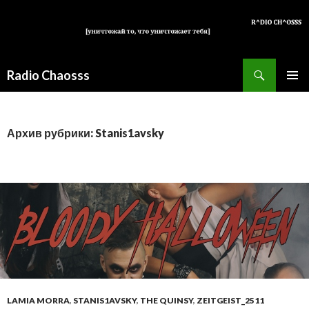
Поиск
Radio Chaosss
ПЕРЕЙТИ
ОСНОВ
К
МЕНЮ
СОДЕРЖИМОМУ
Архив рубрики: Stanis1avsky
LAMIA MORRA
,
STANIS1AVSKY
,
THE QUINSY
,
ZEITGEIST_2511