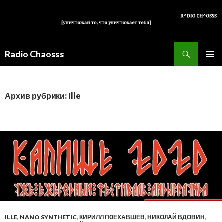
Поиск
Radio Chaosss
ПЕРЕЙТИ
ОСНОВ
К
МЕНЮ
СОДЕРЖИМОМУ
Архив рубрики: Ille
ILLE
,
NANO SYNTHETIC
,
КИРИЛЛ ПОЕХАВШЕВ
,
НИКОЛАЙ ВДОВИН
,