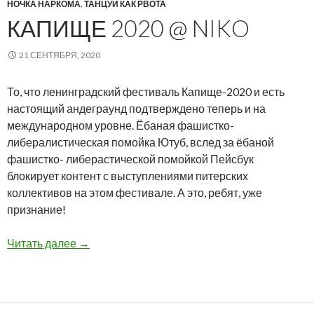
НОЧКА НАРКОМА
,
ТАНЦУЙ КАК РВОТА
КАПИЩЕ 2020 @ NIKO
21 СЕНТЯБРЯ, 2020
То, что ленинградский фестиваль Капище-2020 и есть
настоящий андеграунд подтверждено теперь и на
международном уровне. Ёбаная фашистко-
либералистическая помойка Ютуб, вслед за ёбаной
фашистко- либерастической помойкой Пейсбук
блокирует контент с выступлениями питерских
коллективов на этом фестивале. А это, ребят, уже
признание!
Капище 2020 @ NiKo
Читать далее
→