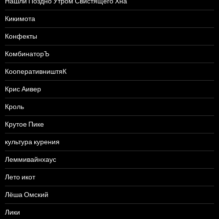
Нашли Поздно Утром Свистящего Хна
Кикимота
Конфекты
КомбинаторЪ
КооперативништяК
Крис Аивер
Кроль
Крутое Пике
культура курения
Леммивайнхаус
Лето икот
Лёша Омский
Лики