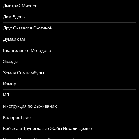
Дмитрий Михеев
Дом Вдовы
Друг Оказался Скотиной
Думай сам
Евангелие от Метадона
Звезды
Земля Сомнамбулы
Измор
ИЛ
Инструкция по Выживанию
Калерис Гриб
Кобыла и Трупоглазые Жабы Искали Цезию