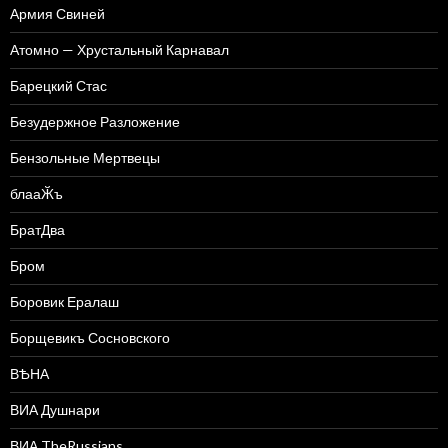
Армия Свиней
Атомно — Хрустальный Карнавал
Барецкий Стас
Безудержное Разложение
Бензольные Мертвецы
блааӁъ
БратДва
Бром
Боровик Ералаш
Борщевикъ Сосновского
ВѢНА
ВИА Душнари
ВИА TheRussians