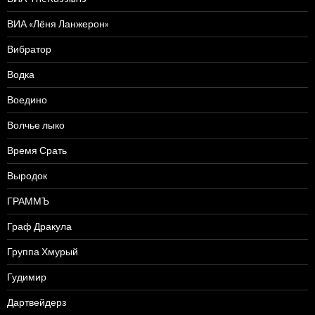
ВИА «Лёня Ланжерон»
Вибратор
Водка
Воедино
Волчье лыко
Время Срать
Выродок
ГРАММЪ
Граф Дракула
Группа Хмурый
Гудимир
Дартвейдерз