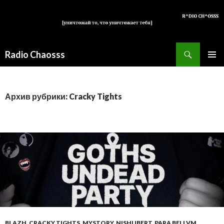
Поиск
Radio Chaosss
ПЕРЕЙТИ
ОСНОВ
К
МЕНЮ
СОДЕРЖИМОМУ
Архив рубрики: Cracky Tights
BLAZH
,
CRACKY TIGHTS
,
MYSTORY
,
NISHUBERT
,
PARA BELLVM
,