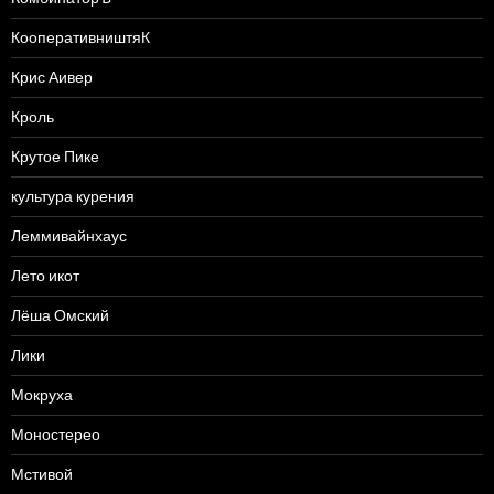
КооперативништяК
Крис Аивер
Кроль
Крутое Пике
культура курения
Леммивайнхаус
Лето икот
Лёша Омский
Лики
Мокруха
Моностерео
Мстивой