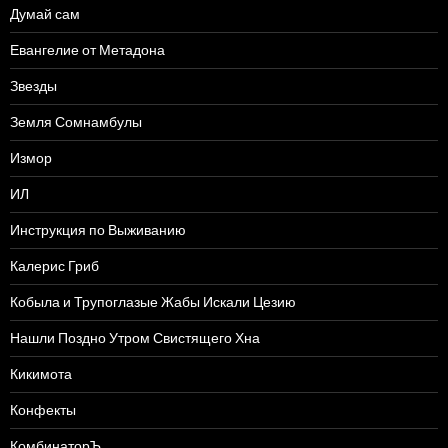
Думай сам
Евангелие от Метадона
Звезды
Земля Сомнамбулы
Измор
ИЛ
Инструкция по Выживанию
Калерис Гриб
Кобыла и Трупоглазые Жабы Искали Цезию
Нашли Поздно Утром Свистящего Хна
Кикимота
Конфекты
КомбинаторЪ