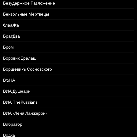
Безудержное Разложение
Бензольные Мертвецы
блааӁъ
БратДва
Бром
Боровик Ералаш
Борщевикъ Сосновского
ВѢНА
ВИА Душнари
ВИА TheRussians
ВИА «Лёня Ланжерон»
Вибратор
Водка