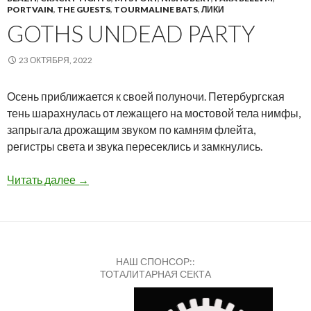
PORTVAIN
,
THE GUESTS
,
TOURMALINE BATS
,
ЛИКИ
GOTHS UNDEAD PARTY
23 ОКТЯБРЯ, 2022
Осень приближается к своей полуночи. Петербургская
тень шарахнулась от лежащего на мостовой тела нимфы,
запрыгала дрожащим звуком по камням флейта,
регистры света и звука пересеклись и замкнулись.
Goths Undead Party
Читать далее
→
НАШ СПОНСОР::
ТОТАЛИТАРНАЯ СЕКТА