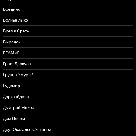
Воедино
Волчье лыко
Время Срать
Выродок
ГРАММЪ
Граф Дракула
Группа Хмурый
Гудимир
Дартвейдерз
Дмитрий Михеев
Дом Вдовы
Друг Оказался Скотиной