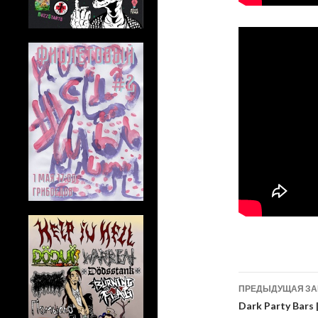
Навигац
ПРЕДЫДУЩАЯ З
по
Dark Party Bars |