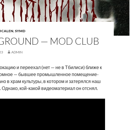
UCALEN
,
SYMD
GROUND — MOD CLUB
23
ADMIN
ацию и переехал (нет — не в Тбилиси) ближе к
громное — бывшее промышленное помещение-
о в храм культуры, в котором и затерялся наш
 Однако, кой-какой видеоматериал он отснял.