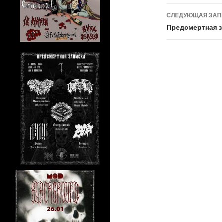
записям
СЛЕДУЮЩАЯ ЗА
Предсмертная за