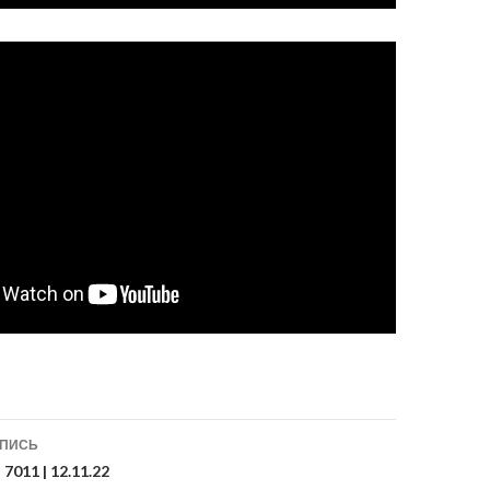
ия
АПИСЬ
 7011 | 12.11.22