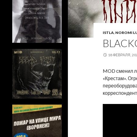
ISTLA
,
NOROMI L
BLACK
18 ФЕВРАЛЯ, 20
MOD сменил лок
«Крестам». О
переоборудован
корреспондент.