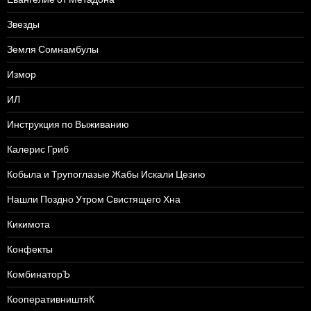
Звезды
Земля Сомнамбулы
Измор
ИЛ
Инструкция по Выживанию
Калерис Гриб
Кобыла и Трупоглазые Жабы Искали Цезию
Нашли Поздно Утром Свистящего Хна
Кикимота
Конфекты
КомбинаторЪ
КооперативништяК