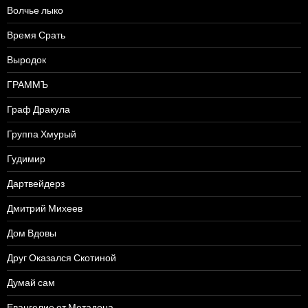
Волчье лыко
Время Срать
Выродок
ГРАММЪ
Граф Дракула
Группа Хмурый
Гудимир
Дартвейдерз
Дмитрий Михеев
Дом Вдовы
Друг Оказался Скотиной
Думай сам
Евангелие от Метадона