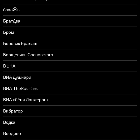
блааӁъ
БратДва
Бром
Боровик Ералаш
Борщевикъ Сосновского
ВѢНА
ВИА Душнари
ВИА TheRussians
ВИА «Лёня Ланжерон»
Вибратор
Водка
Воедино