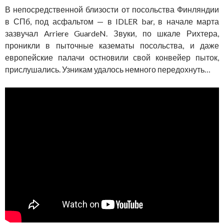
В непосредственной близости от посольства Финляндии
в СПб, под асфальтом — в IDLER bar, в начале марта
зазвучал Arriere GuardeN. Звуки, по шкале Рихтера,
проникли в пыточные казематы посольства, и даже
европейские палачи остновили свой конвейер пыток,
прислушались. Узникам удалось немного передохнуть…