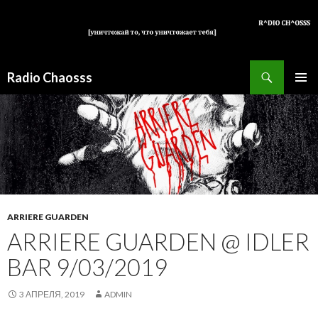
Поиск
Radio Chaosss
ПЕРЕЙТИ
ОСНОВ
К
МЕНЮ
СОДЕРЖИМОМУ
ARRIERE GUARDEN
ARRIERE GUARDEN @ IDLER
BAR 9/03/2019
3 АПРЕЛЯ, 2019
ADMIN