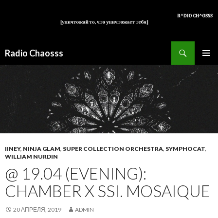
Поиск
Radio Chaosss
ПЕРЕЙТИ
ОСНОВ
К
МЕНЮ
СОДЕРЖИМОМУ
IINEY
,
NINJA GLAM
,
SUPER COLLECTION ORCHESTRA
,
SYMPHOCAT
,
WILLIAM NURDIN
@ 19.04 (EVENING):
CHAMBER X SSI. MOSAIQUE
20 АПРЕЛЯ, 2019
ADMIN